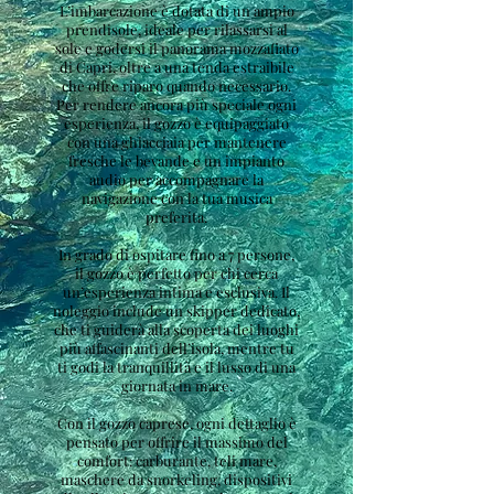
L’imbarcazione è dotata di un ampio
prendisole, ideale per rilassarsi al
sole e godersi il panorama mozzafiato
di Capri, oltre a una tenda estraibile
che offre riparo quando necessario.
Per rendere ancora più speciale ogni
esperienza, il gozzo è equipaggiato
con una ghiacciaia per mantenere
fresche le bevande e un impianto
audio per accompagnare la
navigazione con la tua musica
preferita.
In grado di ospitare fino a 7 persone,
il gozzo è perfetto per chi cerca
un’esperienza intima e esclusiva. Il
noleggio include un skipper dedicato,
che ti guiderà alla scoperta dei luoghi
più affascinanti dell’isola, mentre tu
ti godi la tranquillità e il lusso di una
giornata in mare.
Con il gozzo caprese, ogni dettaglio è
pensato per offrire il massimo del
comfort: carburante, teli mare,
maschere da snorkeling, dispositivi