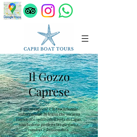
Il Gozzo
Caprese
Il gozzo caprese è la tradizionale
imbarcazione in legno che incarna
l'autentico spirito dell'isola di Capri,
una fusione perfetta tra eleganza,
comfort e funzionalità.