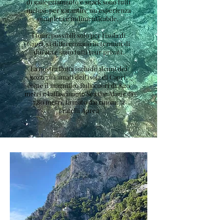
di galleggiamento e snack sono tutti
inclusi, per garantire un’esperienza
completa e indimenticabile.
I tour, possibili solo per l'isola di
Capri, si differenziano in termini di
durata e sono tutti tour privati.
La nostra flotta include alcuni dei
gozzi più amati dell'isola di Capri,
come il magnifico Rubacuori di 8,20
metri e l'affascinante Sea the Magic di
7,80 metri, firmato dai rinomati
Fratelli Aprea