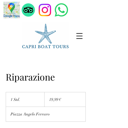
Riparazione
19,99
Euro
1 Std.
1
19,99 €
S
t
Piazza Angelo Ferraro
d