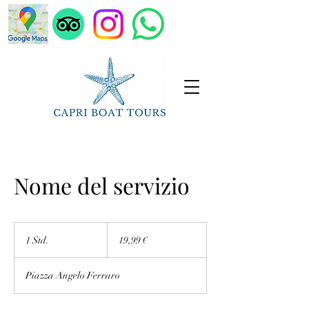
Nome del servizio
19,99
Euro
1 Std.
1
19,99 €
S
t
Piazza Angelo Ferraro
d