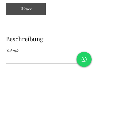
Weiter
Beschreibung
Subtitle
Kontaktangaben
Piazza Angelo Ferraro, 2, 80076 Capri NA,
Italia
+393348259392
Capriboatours@gmail.com